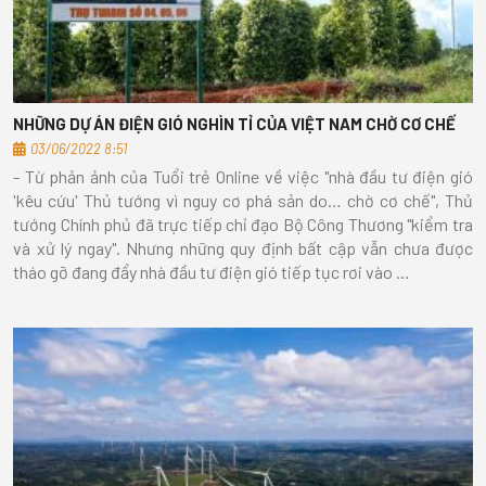
NHỮNG DỰ ÁN ĐIỆN GIÓ NGHÌN TỈ CỦA VIỆT NAM CHỜ CƠ CHẾ
03/06/2022 8:51
- Từ phản ảnh của Tuổi trẻ Online về việc "nhà đầu tư điện gió
'kêu cứu' Thủ tướng vì nguy cơ phá sản do… chờ cơ chế", Thủ
tướng Chính phủ đã trực tiếp chỉ đạo Bộ Công Thương "kiểm tra
và xử lý ngay". Nhưng những quy định bất cập vẫn chưa được
tháo gỡ đang đẩy nhà đầu tư điện gió tiếp tục rơi vào …