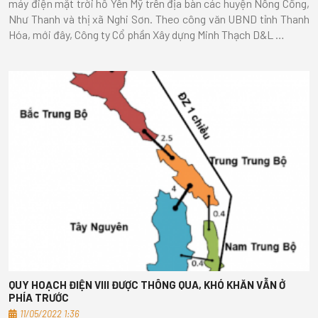
máy điện mặt trời hồ Yên Mỹ trên địa bàn các huyện Nông Cống,
Như Thanh và thị xã Nghi Sơn. Theo công văn UBND tỉnh Thanh
Hóa, mới đây, Công ty Cổ phần Xây dựng Minh Thạch D&L …
QUY HOẠCH ĐIỆN VIII ĐƯỢC THÔNG QUA, KHÓ KHĂN VẪN Ở
PHÍA TRƯỚC
11/05/2022 1:36