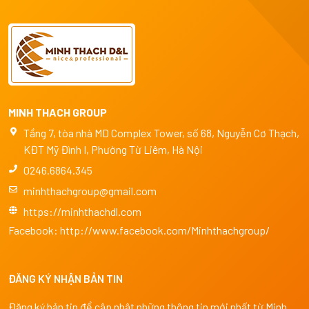
MINH THACH GROUP
Tầng 7, tòa nhà MD Complex Tower, số 68, Nguyễn Cơ Thạch,
KĐT Mỹ Đình I, Phường Từ Liêm, Hà Nội
0246.6864.345
minhthachgroup@gmail.com
https://minhthachdl.com
Facebook:
http://www.facebook.com/Minhthachgroup/
ĐĂNG KÝ NHẬN BẢN TIN
Đăng ký bản tin để cập nhật những thông tin mới nhất từ Minh