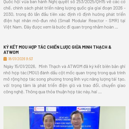
Quốc hội vừa ban hành Nghị quyết số 253/2025/QH15 về các cơ
chế, chính sách phát triển năng lượng quốc gia giai đoạn 2026 -
2030, trong đó lần đầu tiên xác định rõ định hướng phát triển
điện hạt nhân mô-đun nhỏ (Small Modular Reactor - SMR) tại
Việt Nam. Đây được xem là bước đi quan trọng nhằm hoàn …
KÝ KẾT MOU HỢP TÁC CHIẾN LƯỢC GIỮA MINH THẠCH &
ATWOM
18/01/2026 9:53
Ngày 15/01/2026, Minh Thạch và ATWOM đã ký kết biên bản ghi
nhớ hợp tác (MOU) đánh dấu cột mốc quan trọng trong quá trình
mở rộng hợp tác song phương trong lĩnh vực năng lượng tái tạo,
với trọng tâm là phát triển điện gió và trao đổi, chuyển giao
công nghệ. Thông qua thỏa thuận hợp tác này, hai …