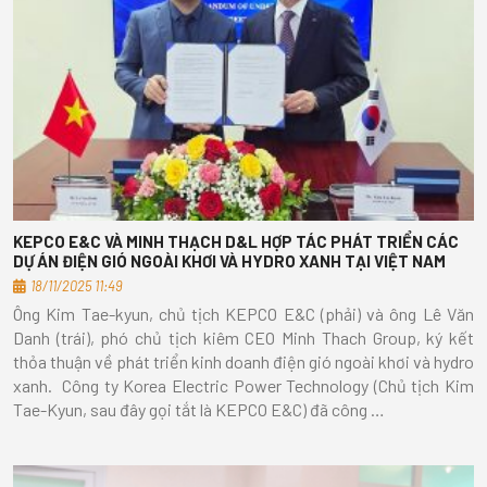
KEPCO E&C VÀ MINH THẠCH D&L HỢP TÁC PHÁT TRIỂN CÁC
DỰ ÁN ĐIỆN GIÓ NGOÀI KHƠI VÀ HYDRO XANH TẠI VIỆT NAM
18/11/2025 11:49
Ông Kim Tae-kyun, chủ tịch KEPCO E&C (phải) và ông Lê Văn
Danh (trái), phó chủ tịch kiêm CEO Minh Thach Group, ký kết
thỏa thuận về phát triển kinh doanh điện gió ngoài khơi và hydro
xanh. Công ty Korea Electric Power Technology (Chủ tịch Kim
Tae-Kyun, sau đây gọi tắt là KEPCO E&C) đã công …