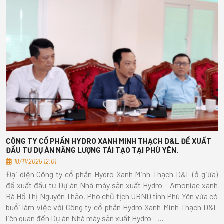
CÔNG TY CỔ PHẦN HYDRO XANH MINH THẠCH D&L ĐỀ XUẤT
ĐẦU TƯ DỰ ÁN NĂNG LƯỢNG TÁI TẠO TẠI PHÚ YÊN.
18/11/2025 12:01
Đại diện Công ty cổ phần Hydro Xanh Minh Thạch D&L (ở giữa)
đề xuất đầu tư Dự án Nhà máy sản xuất Hydro - Amoniac xanh
Bà Hồ Thị Nguyên Thảo, Phó chủ tịch UBND tỉnh Phú Yên vừa có
buổi làm việc với Công ty cổ phần Hydro Xanh Minh Thạch D&L
liên quan đến Dự án Nhà máy sản xuất Hydro - …