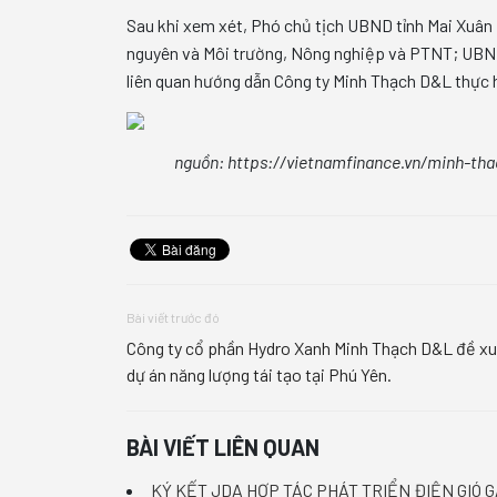
Sau khi xem xét, Phó chủ tịch UBND tỉnh Mai Xuân 
nguyên và Môi trường, Nông nghiệp và PTNT; UBND
liên quan hướng dẫn Công ty Minh Thạch D&L thực h
nguồn: https://vietnamfinance.vn/minh-th
Bài viết trước đó
Công ty cổ phần Hydro Xanh Minh Thạch D&L đề xu
dự án năng lượng tái tạo tại Phú Yên.
BÀI VIẾT LIÊN QUAN
KÝ KẾT JDA HỢP TÁC PHÁT TRIỂN ĐIỆN GIÓ 