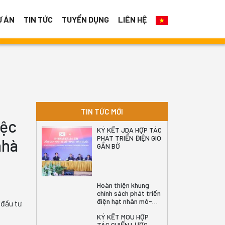
Ự ÁN
TIN TỨC
TUYỂN DỤNG
LIÊN HỆ
TIN TỨC MỚI
iệc
KÝ KẾT JDA HỢP TÁC
PHÁT TRIỂN ĐIỆN GIÓ
nhà
GẦN BỜ
Hoàn thiện khung
chính sách phát triển
điện hạt nhân mô-
 đầu tư
đun nhỏ tại Việt Nam
KÝ KẾT MOU HỢP
TÁC CHIẾN LƯỢC