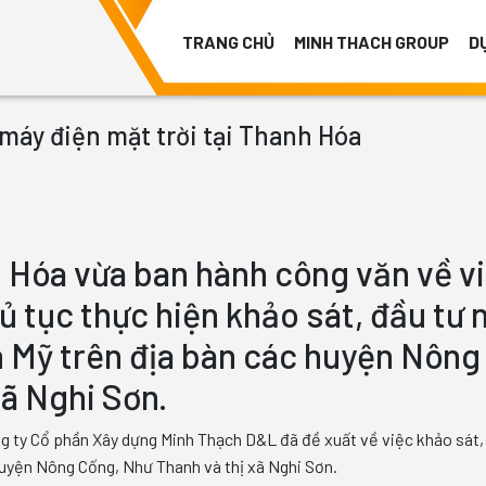
TRANG CHỦ
MINH THACH GROUP
D
áy điện mặt trời tại Thanh Hóa
 Hóa vừa ban hành công văn về v
ủ tục thực hiện khảo sát, đầu tư 
n Mỹ trên địa bàn các huyện Nông
xã Nghi Sơn.
 ty Cổ phần Xây dựng Minh Thạch D&L đã đề xuất về việc khảo sát,
huyện Nông Cống, Như Thanh và thị xã Nghi Sơn.