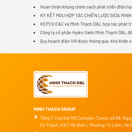
Hoàn thiện khung chính sách phát triển điện h
KÝ KẾT MOU HỢP TÁC CHIẾN LƯỢC GIỮA MIN
KEPCO E&C và Minh Thạch D&L hợp tác phát triể
Công ty cổ phần Hydro Xanh Minh Thạch D&L đề x
Quy hoạch điện VIII được thông qua, khó khăn v
MINH THACH GROUP
Tầng 7, tòa nhà MD Complex Tower, số 68, Ngu
Cơ Thạch, KĐT Mỹ Đình I, Phường Từ Liêm, Hà 