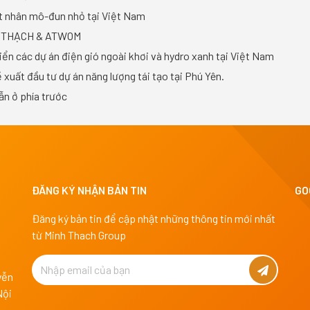
ạt nhân mô-đun nhỏ tại Việt Nam
H THẠCH & ATWOM
n các dự án điện gió ngoài khơi và hydro xanh tại Việt Nam
uất đầu tư dự án năng lượng tái tạo tại Phú Yên.
ẫn ở phía trước
ĐĂNG KÝ NHẬN BẢN TIN
GO
Đăng ký bản tin để cập nhật những thông tin mới nhất
từ Minh Thach Group
yễn
Nội