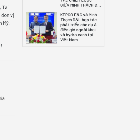
GIỮA MINH THẠCH &
, Tài
ATWOM
 đơn vị
KEPCO E&C và Minh
Thạch D&L hợp tác
n Mỹ.
phát triển các dự án
điện gió ngoài khơi
và hydro xanh tại
Việt Nam
l
hía