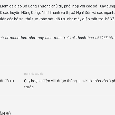
Liêm đã giao Sở Công Thương chủ trì, phối hợp với các sở: Xây dựng
 các huyện Nông Cống, Như Thanh và thị xã Nghi Sơn và các ngành,
iện các hồ sơ, thủ tục khảo sát, đầu tư nhà máy điện mặt trời hồ Yê
ach-dl-muon-lam-nha-may-dien-mat-troi-tai-thanh-hoa-d67458.htm
Bài viết sau đó
ất đầu tư
Quy hoạch điện VIII được thông qua, khó khăn vẫn ở p
trước
GẦN BỜ